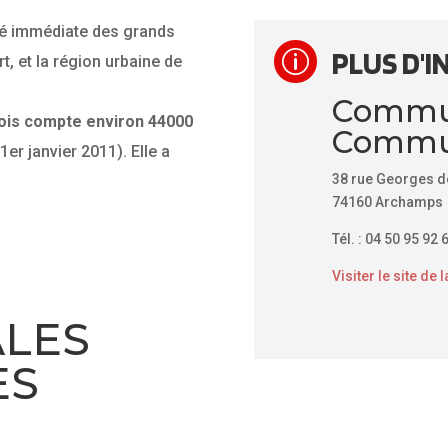
é immédiate des grands
PLUS D'I
p
rt, et la région urbaine de
Commu
is compte environ 44000
Commun
er janvier 2011). Elle a
38 rue Georges d
74160 Archamps
Tél. : 04 50 95 92 
Visiter le site 
ALES
ES