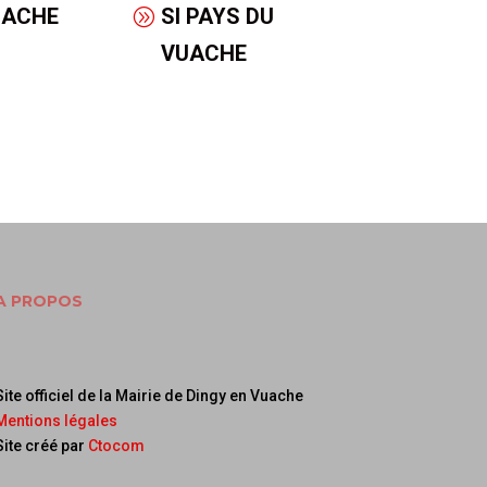
UACHE
SI PAYS DU
VUACHE
A PROPOS
Site officiel de la Mairie de Dingy en Vuache
Mentions légales
Site créé par
Ctocom