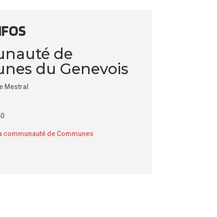
NFOS
nauté de
es du Genevois
e Mestral
60
de la communauté de Communes