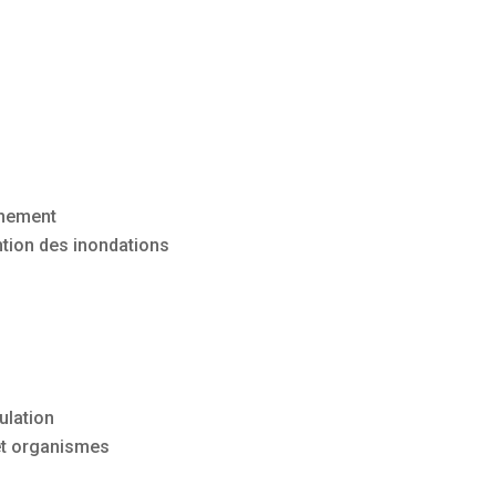
nnement
ntion des inondations
ulation
 et organismes