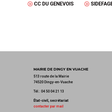
CC DU GENEVOIS
SIDEFAG
MAIRIE DE DINGY EN VUACHE
513 route de la Mairie
74520 Dingy-en-Vuache
Tél.: 04 50 04 21 13
État-civil, secrétariat
contacter par mail