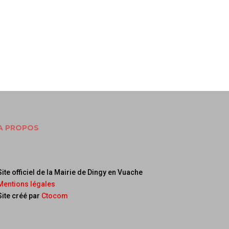
A PROPOS
Site officiel de la Mairie de Dingy en Vuache
Mentions légales
Site créé par
Ctocom