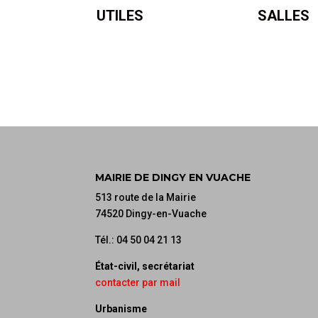
UTILES
SALLES
MAIRIE DE DINGY EN VUACHE
513 route de la Mairie
74520 Dingy-en-Vuache
Tél.: 04 50 04 21 13
État-civil, secrétariat
contacter par mail
Urbanisme