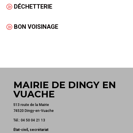
DÉCHETTERIE
BON VOISINAGE
MAIRIE DE DINGY EN
VUACHE
513 route de la Mairie
74520 Dingy-en-Vuache
Tél.: 04 50 04 21 13
État-civil, secrétariat